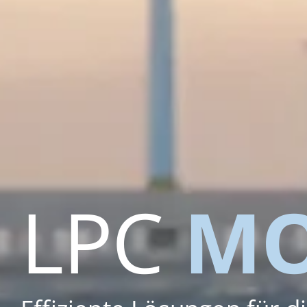
LPC
MO